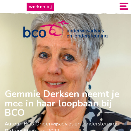
werken bij
Gemmie Derksen neemt je
mee in haar loopbaan bij
BCO
Auteur:
BCO Onderwijsadvies en -ondersteuning
Datum:
19 januari, 2022