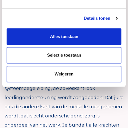
bijgebleven zijn de kansen die BCO mij heeft
gegeven, op het gebied van persoonlijke groei,
Details tonen
maar ook het snel inspelen op trends, mijn kennis
over het vakgebied was leidend en werd gevolgd.
Alles toestaan
Daarnaast heb je als adviseur bij BCO veel vrijheid.
Je gaat zelf met de klant aan de slag, voert zelf de
Selectie toestaan
gesprekken en bent baas over je eigen agenda.
BCO is uniek in het verzorgen van
Weigeren
maatwerktrajecten. Maar ook dat naast de
systeembegeleiding, de advieskant, ook
leerlingondersteuning wordt aangeboden. Dat juist
ook die andere kant van de medaille meegenomen
wordt, dat is echt onderscheidend: zorg is
onderdeel van het werk. Je bundelt alle krachten