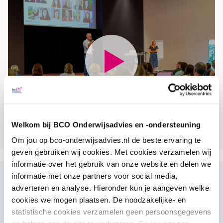
Koersdag 2021
Welkom bij BCO Onderwijsadvies en -ondersteuning
Om jou op bco-onderwijsadvies.nl de beste ervaring te
geven gebruiken wij cookies. Met cookies verzamelen wij
informatie over het gebruik van onze website en delen we
informatie met onze partners voor social media,
adverteren en analyse. Hieronder kun je aangeven welke
BCO is een onderwijsadviesbureau waar circa 100
cookies we mogen plaatsen. De noodzakelijke- en
professionals werken. Onze adviseurs denken in
statistische cookies verzamelen geen persoonsgegevens
kansen en mogelijkheden en geloven in de eigen