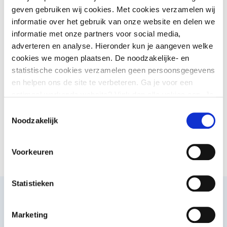
Kwaliteit op orde
geven gebruiken wij cookies. Met cookies verzamelen wij
informatie over het gebruik van onze website en delen we
informatie met onze partners voor social media,
Onderwijs en
adverteren en analyse. Hieronder kun je aangeven welke
jeugdhulp
cookies we mogen plaatsen. De noodzakelijke- en
statistische cookies verzamelen geen persoonsgegevens
en helpen ons de site te verbeteren. Ga je voor een
Passend onderwijs
optimaal werkende website? Vink dan alle vakjes aan. Je
kunt je toestemming op elk moment wijzigen of intrekken.
Toestemmingsselectie
Noodzakelijk
Basisvaardigheden
Voorkeuren
Statistieken
Dit is wat je van ons mag
verwachten
Marketing