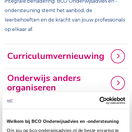
integrale benadering. BCO Onderwijsadvies en -
ondersteuning stemt het aanbod, de
leerbehoeften en de kracht van jouw professionals
op elkaar af.
Curriculumvernieuwing
Onderwijs anders
organiseren
Gelijke kansen
Welkom bij BCO Onderwijsadvies en -ondersteuning
Om jou op bco-onderwijsadvies.nl de beste ervaring te