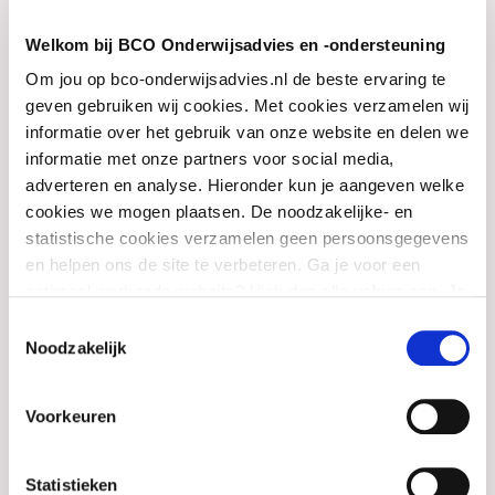
LEES MEER
Welkom bij BCO Onderwijsadvies en -ondersteuning
Om jou op bco-onderwijsadvies.nl de beste ervaring te
geven gebruiken wij cookies. Met cookies verzamelen wij
informatie over het gebruik van onze website en delen we
informatie met onze partners voor social media,
adverteren en analyse. Hieronder kun je aangeven welke
cookies we mogen plaatsen. De noodzakelijke- en
statistische cookies verzamelen geen persoonsgegevens
en helpen ons de site te verbeteren. Ga je voor een
optimaal werkende website? Vink dan alle vakjes aan. Je
Het verhaal van adviseur Kelly
kunt je toestemming op elk moment wijzigen of intrekken.
Toestemmingsselectie
Theunissen
Noodzakelijk
LEES MEER
Voorkeuren
Statistieken