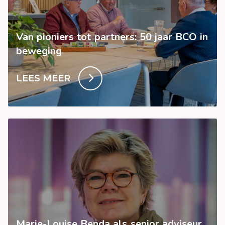
Van pioniers tot partners: 50 jaar BCO in
beweging
LEES MEER
Marie-Louise Benda als senior adviseur