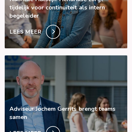
tijdelijk voor continuïteit als intern
begeleider
LEES MEER
Adviseur Jochem Gerrits brengt teams
samen