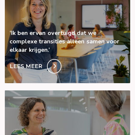
‘Ik ben ervan overtuigd dat we
complexe transities alleen samen voor
elkaar krijgen.’
LEES MEER