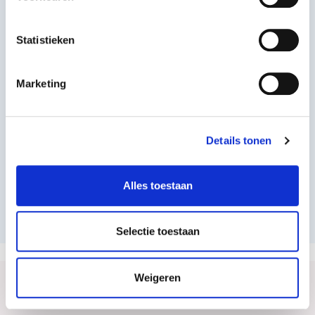
Iedere persoon, organisatie en situatie is uniek en
vraagt om een aanpak op maat. Onze adviseurs
Statistieken
hebben altijd aandacht voor co-creatie. We zoeken
samen met de klant naar duurzame oplossingen
Marketing
met een blijvend effect.
Bekijk onze werkwijze.
Details tonen
LEES MEER
Alles toestaan
Selectie toestaan
Weigeren
Ons werk