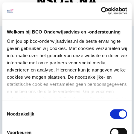
Welkom bij BCO Onderwijsadvies en -ondersteuning
Onze organisatie
Om jou op bco-onderwijsadvies.nl de beste ervaring te
geven gebruiken wij cookies. Met cookies verzamelen wij
We hebben veel vertrouwen in de ontwikkeling
informatie over het gebruik van onze website en delen we
van kinderen, jongeren en onze klanten en kijken
informatie met onze partners voor social media,
adverteren en analyse. Hieronder kun je aangeven welke
met die optimistische blik ook naar onze
cookies we mogen plaatsen. De noodzakelijke- en
medewerkers. We zijn een platte organisatie met zo
statistische cookies verzamelen geen persoonsgegevens
min mogelijk leidinggevenden. We werken met
en helpen ons de site te verbeteren. Ga je voor een
optimaal werkende website? Vink dan alle vakjes aan. Je
verschillende zelforganiserende teams en een
kunt je toestemming op elk moment wijzigen of intrekken.
Toestemmingsselectie
ondersteunende staf waarin we zoveel mogelijk
Noodzakelijk
ruimte geven aan onze medewerkers.
Voorkeuren