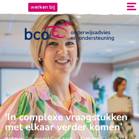
werken bij
'In complexe vraagstukken
met elkaar verder komen’
Auteur:
Raymond Godding
Datum:
5 juli, 2023