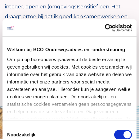
integer, open en (omgevings)sensitief ben. Het
draagt ertoe bij dat ik goed kan samenwerken en
mensen in beweging kan brengen. Juist als het
ingewikkeld wordt en het schuurt.
Welkom bij BCO Onderwijsadvies en -ondersteuning
Ik onderzoek eerst wat er speelt en vertaal de
Om jou op bco-onderwijsadvies.nl de beste ervaring te
bevindingen daarna naar consequente acties. Dat is
geven gebruiken wij cookies. Met cookies verzamelen wij
mijn tweede natuur geworden. Denken vanuit
informatie over het gebruik van onze website en delen we
kansen en mogelijkheden, gericht op resultaat en
informatie met onze partners voor social media,
adverteren en analyse. Hieronder kun je aangeven welke
vanuit het juiste commitment.’
cookies we mogen plaatsen. De noodzakelijke- en
statistische cookies verzamelen geen persoonsgegevens
en helpen ons de site te verbeteren. Ga je voor een
optimaal werkende website? Vink dan alle vakjes aan. Je
kunt je toestemming op elk moment wijzigen of intrekken.
Toestemmingsselectie
Noodzakelijk