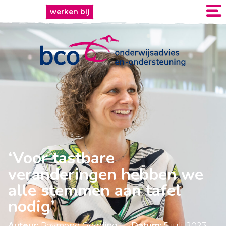
werken bij
‘Voor tastbare
veranderingen hebben we
alle stemmen aan tafel
nodig’
Auteur:
Raymond Godding
Datum:
5 juli, 2023