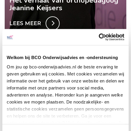
Het verhaal van orthopedagoog
Jeanine Keijsers
LEES MEER
Welkom bij BCO Onderwijsadvies en -ondersteuning
Om jou op bco-onderwijsadvies.nl de beste ervaring te
geven gebruiken wij cookies. Met cookies verzamelen wij
informatie over het gebruik van onze website en delen we
informatie met onze partners voor social media,
adverteren en analyse. Hieronder kun je aangeven welke
cookies we mogen plaatsen. De noodzakelijke- en
statistische cookies verzamelen geen persoonsgegevens
en helpen ons de site te verbeteren. Ga je voor een
Het verhaal van jonge kind
optimaal werkende website? Vink dan alle vakjes aan. Je
adviseur Alice van der Horst
kunt je toestemming op elk moment wijzigen of intrekken.