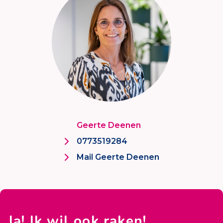
Geerte Deenen
0773519284
Mail Geerte Deenen
Ja! Ik wil ook raken!