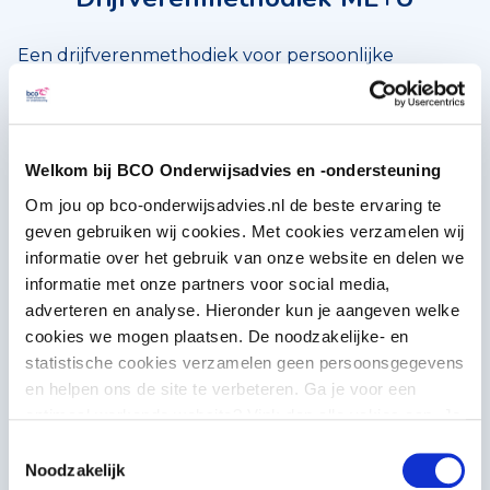
Een drijfverenmethodiek voor persoonlijke
ontwikkeling en samenwerking die tijdens
teamtrajecten en individuele trajecten ingezet kan
worden is ME+U. Bij deze methode leer je hoe je
Welkom bij BCO Onderwijsadvies en -ondersteuning
meer jezelf kunt zijn, hoe jij je kunt ontwikkelen en
Om jou op bco-onderwijsadvies.nl de beste ervaring te
hoe je de samenwerking binnen je team kan
geven gebruiken wij cookies. Met cookies verzamelen wij
informatie over het gebruik van onze website en delen we
optimaliseren. Je leert je eigen drijfveren kennen,
informatie met onze partners voor social media,
maar juist ook die van een ander. En, heel
adverteren en analyse. Hieronder kun je aangeven welke
belangrijk, je leert erover met elkaar in gesprek
cookies we mogen plaatsen. De noodzakelijke- en
statistische cookies verzamelen geen persoonsgegevens
gaan. Daphne Tuijtel is gecertificeerd ME+U trainer
en helpen ons de site te verbeteren. Ga je voor een
en vertelt je hier graag meer over.
optimaal werkende website? Vink dan alle vakjes aan. Je
kunt je toestemming op elk moment wijzigen of intrekken.
Toestemmingsselectie
Noodzakelijk