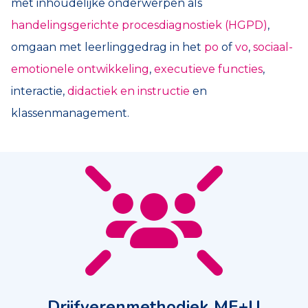
met inhoudelijke onderwerpen als
handelingsgerichte procesdiagnostiek (HGPD)
,
omgaan met leerlinggedrag in het
po
of
vo
,
sociaal-
emotionele ontwikkeling
,
executieve functies
,
interactie,
didactiek en instructie
en
klassenmanagement.
Drijfverenmethodiek ME+U