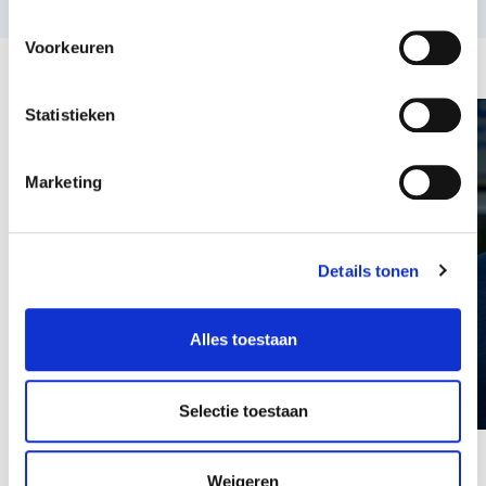
Verhaal uit de praktijk
Voorkeuren
Statistieken
De Tovercirkel professionaliseert op
basis van drijfveren
Marketing
Details tonen
Alles toestaan
LEES MEER
Selectie toestaan
Weigeren