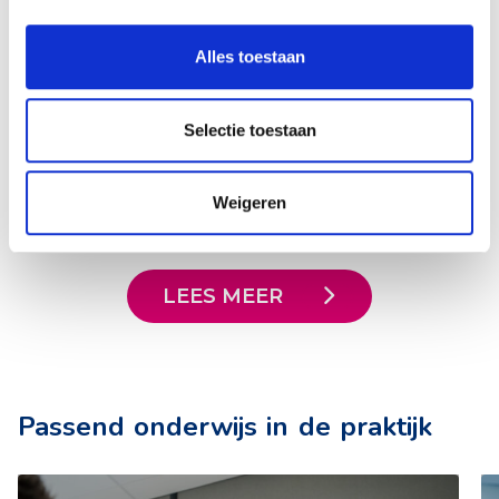
Handelingsgerichte
Procesdiagnostiek (HGPD)
Alles toestaan
Steeds meer scholen gebruiken de werkwijze van
Selectie toestaan
HGPD als een aanpak om kinderen en jongeren
met een specifieke ondersteuningsbehoefte beter
Weigeren
te begeleiden.
LEES MEER
Passend onderwijs in de praktijk