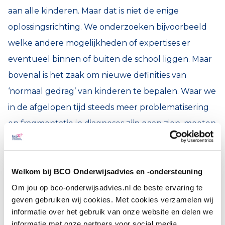
aan alle kinderen. Maar dat is niet de enige
oplossingsrichting. We onderzoeken bijvoorbeeld
welke andere mogelijkheden of expertises er
eventueel binnen of buiten de school liggen. Maar
bovenal is het zaak om nieuwe definities van
‘normaal gedrag’ van kinderen te bepalen. Waar we
in de afgelopen tijd steeds meer problematisering
en fragmentatie in diagnoses zijn gaan zien, moeten
we het gedrag van kinderen in de juiste proporties
plaatsen en normaliseren. Het denken in hokjes en
etiketten helpt noch de professional, noch het kind.
Welkom bij BCO Onderwijsadvies en -ondersteuning
Integendeel, het leidt vaak tot onnodige
Om jou op bco-onderwijsadvies.nl de beste ervaring te
geven gebruiken wij cookies. Met cookies verzamelen wij
demotivatie en faalangst. BCO-adviseurs kijken naar
informatie over het gebruik van onze website en delen we
het concreet waarneembare gedrag en mogelijk
informatie met onze partners voor social media,