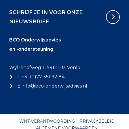
SCHRIJF JE IN VOOR ONZE
NIEUWSBRIEF
BCO Onderwijsadvies
en -ondersteuning
Wylrehofweg 11 5912 PM Venlo
T +31 (0)77 351 92 84
E
info@bco-onderwijsadvies.nl
WNT-VERANTWOORDING
PRIVACYBELEID
ALGEMENE VOORWAARDEN