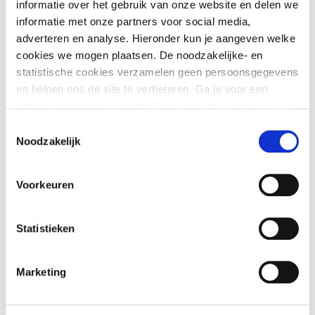
Meertaligheid en taalzwakte
informatie over het gebruik van onze website en delen we
informatie met onze partners voor social media,
in de kinderopvang en het
adverteren en analyse. Hieronder kun je aangeven welke
onderwijs
cookies we mogen plaatsen. De noodzakelijke- en
statistische cookies verzamelen geen persoonsgegevens
en helpen ons de site te verbeteren. Ga je voor een
Kennisnetwerk Jonge Kind
optimaal werkende website? Vink dan alle vakjes aan. Je
kunt je toestemming op elk moment wijzigen of intrekken.
Toestemmingsselectie
Noodzakelijk
Ontwikkeling (integraal)
kindcentrum (IKC)
Voorkeuren
Statistieken
Preventieve logopedie door
vroegsignalering
Marketing