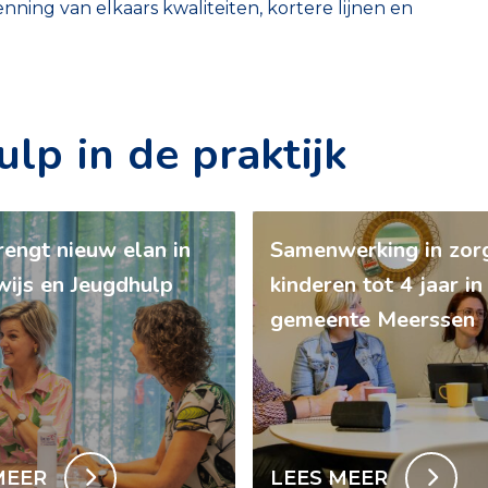
nning van elkaars kwaliteiten, kortere lijnen en
lp in de praktijk
engt nieuw elan in
Samenwerking in zor
ijs en Jeugdhulp
kinderen tot 4 jaar in
gemeente Meerssen
MEER
LEES MEER