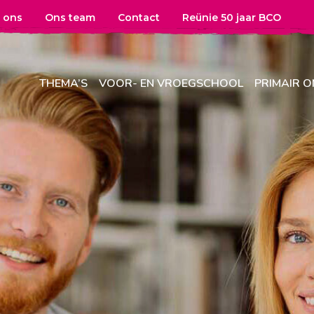
 ons
Ons team
Contact
Reünie 50 jaar BCO
THEMA’S
VOOR- EN VROEGSCHOOL
PRIMAIR 