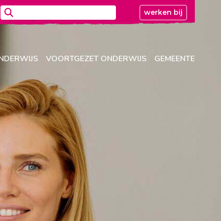
werken bij
ONDERWIJS
VOORTGEZET ONDERWIJS
GEMEENTE