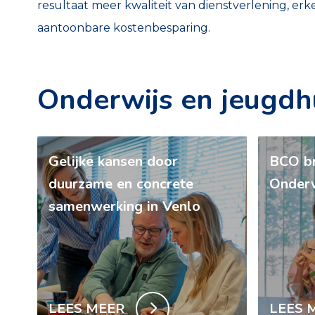
resultaat meer kwaliteit van dienstverlening, erke
aantoonbare kostenbesparing.
Onderwijs en jeugdhu
Gelijke kansen door
BCO br
duurzame en concrete
Onderw
samenwerking in Venlo
LEES MEER
LEES 