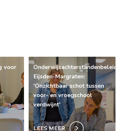
g voor
Onderwijsachterstandenbeleid
Eijsden-Margraten:
'Onzichtbaar schot tussen
voor- en vroegschool
verdwijnt'
LEES MEER