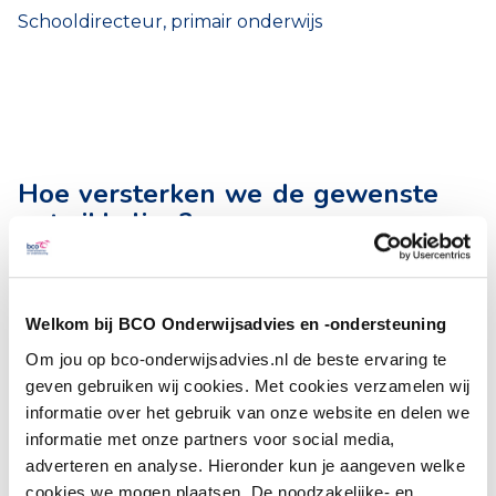
Schooldirecteur, primair onderwijs
Hoe versterken we de gewenste
ontwikkeling?
In alles wat we doen bij BCO is de leidraad om de
goede dingen voor kinderen en jongeren te doen
Welkom bij BCO Onderwijsadvies en -ondersteuning
Om jou op bco-onderwijsadvies.nl de beste ervaring te
en om professionals te laten groeien. Leren is op
geven gebruiken wij cookies. Met cookies verzamelen wij
alle niveaus de kern. Leren van elkaar, leren door
informatie over het gebruik van onze website en delen we
ervaringen, leren door data, leren door de juiste
informatie met onze partners voor social media,
adverteren en analyse. Hieronder kun je aangeven welke
prikkels en leren door de inzet van gepassioneerde
cookies we mogen plaatsen. De noodzakelijke- en