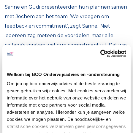
Sanne en Gudi presenteerden hun plannen samen
met Jochem aan het team. ‘We vroegen om
feedback en commitment’, zegt Sanne. ‘Niet
iedereen zag meteen de voordelen, maar alle
collega’s spraken wel hun commitment uit. Dat was
een mooi moment. Daarna konden we het plan
uitvoeren, zodat we in schooljaar 2024/2025 met de
nieuwe werkwijze konden beginnen.’ Geschikte
Welkom bij BCO Onderwijsadvies en -ondersteuning
specialisten en coördinatoren dienden zich vanzelf
Om jou op bco-onderwijsadvies.nl de beste ervaring te
geven gebruiken wij cookies. Met cookies verzamelen wij
aan. ‘De LC-leerkrachten gaven zelf aan welke rol
informatie over het gebruik van onze website en delen we
bij hen paste. Dat liep heel soepel.’
informatie met onze partners voor social media,
adverteren en analyse. Hieronder kun je aangeven welke
cookies we mogen plaatsen. De noodzakelijke- en
statistische cookies verzamelen geen persoonsgegevens