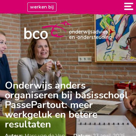
werken bij
Onderwijs anders
organiseren bij basisschool
PassePartout: meer
werkgeluk en betere
resultaten
Auteur:
Marc van de Ven
Datum:
23 april, 2025