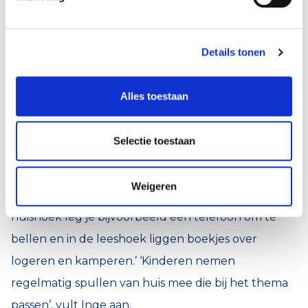
jaar. Met veel plezier, zegt Inge. ‘Het geeft
structuur en houvast. Een thema duurt ongeveer
Details tonen
vier weken. We bereiden dat met alle leerkrachten
van groep 1 en 2 voor. We bepalen wat we willen
Alles toestaan
dat de kinderen leren en hoe we het creatief
invullen. Meestal trappen we ook gezamenlijk af
Selectie toestaan
met bijvoorbeeld een toneelspel.’ Belangrijk bij
Speelplezier is dat het thema overal doorgevoerd
Weigeren
wordt. Zoals in de speelhoeken. Marieke: ‘In de
huishoek leg je bijvoorbeeld een telefoon om te
bellen en in de leeshoek liggen boekjes over
logeren en kamperen.’ ‘Kinderen nemen
regelmatig spullen van huis mee die bij het thema
passen’, vult Inge aan.