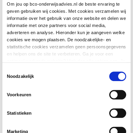
met een groepje te werken, zonder afgeleid te
Om jou op bco-onderwijsadvies.nl de beste ervaring te
worden, zegt Inge. ‘Dat werkt heel prettig.
geven gebruiken wij cookies. Met cookies verzamelen wij
informatie over het gebruik van onze website en delen we
Kinderen leren zo ook beter om elkaar te helpen
informatie met onze partners voor social media,
en vragen aan elkaar te stellen.’ Naast de drie
adverteren en analyse. Hieronder kun je aangeven welke
speelleerroutines werkt de school dagelijks in
cookies we mogen plaatsen. De noodzakelijke- en
statistische cookies verzamelen geen persoonsgegevens
kleine groepen met een circuit, in Speelplezier
en helpen ons de site te verbeteren. Ga je voor een
Tussendoortjes genoemd. Marieke: ‘Dat is een
optimaal werkende website? Vink dan alle vakjes aan. Je
doelgericht aanbod van zorgvuldig gekozen
kunt je toestemming op elk moment wijzigen of intrekken.
Toestemmingsselectie
Noodzakelijk
activiteiten binnen het thema. Meestal is er dan ook
een onderwijsassistent aanwezig, zodat de
Voorkeuren
leerkracht zich op dat groepje kan focussen.’
Statistieken
Structuur en houvast
Marketing
De Goede Herder gebruikt Speelplezier nu twee