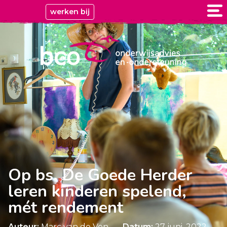
werken bij
Op bs. De Goede Herder
leren kinderen spelend,
mét rendement
Auteur:
Marc van de Ven
Datum:
27 juni, 2022