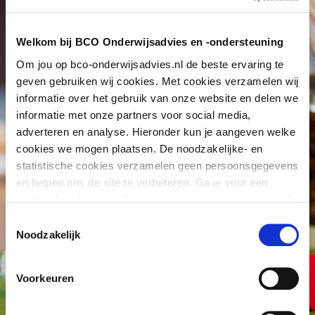
het liefst, dagelijks uitvoeren
Welkom bij BCO Onderwijsadvies en -ondersteuning
van de speel-leerroutines:
Om jou op bco-onderwijsadvies.nl de beste ervaring te
demonstratiespel,
geven gebruiken wij cookies. Met cookies verzamelen wij
gezamenlijk
informatie over het gebruik van onze website en delen we
(hand-)pantomimespel in de
informatie met onze partners voor social media,
adverteren en analyse. Hieronder kun je aangeven welke
grote groep;
cookies we mogen plaatsen. De noodzakelijke- en
het liefst dagelijks, uitvoeren
statistische cookies verzamelen geen persoonsgegevens
van de begeleide activiteit in
en helpen ons de site te verbeteren. Ga je voor een
optimaal werkende website? Vink dan alle vakjes aan. Je
de kleine groep;
kunt je toestemming op elk moment wijzigen of intrekken.
Toestemmingsselectie
het faciliteren, organiseren,
Noodzakelijk
observeren en begeleiden
van het vrije spel;
Voorkeuren
het inrichten vaneen speel-