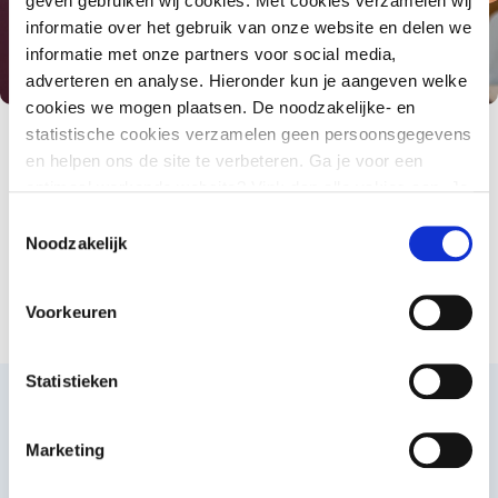
geven gebruiken wij cookies. Met cookies verzamelen wij
informatie over het gebruik van onze website en delen we
informatie met onze partners voor social media,
adverteren en analyse. Hieronder kun je aangeven welke
cookies we mogen plaatsen. De noodzakelijke- en
statistische cookies verzamelen geen persoonsgegevens
en helpen ons de site te verbeteren. Ga je voor een
optimaal werkende website? Vink dan alle vakjes aan. Je
Inhoud scholing
kunt je toestemming op elk moment wijzigen of intrekken.
Toestemmingsselectie
Noodzakelijk
Kosten
Voorkeuren
Statistieken
€ 2950* per deelnemer
Marketing
IK WIL MEER INFORMATIE