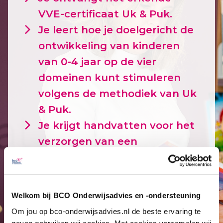
VVE-certificaat Uk & Puk.
Je leert hoe je doelgericht de
ontwikkeling van kinderen
van 0-4 jaar op de vier
domeinen kunt stimuleren
volgens de methodiek van Uk
& Puk.
Je krijgt handvatten voor het
verzorgen van een
beredeneerd aanbod in je
peutergroep aan de hand van
de cyclus van Peuterstappen:
Welkom bij BCO Onderwijsadvies en -ondersteuning
Data, Duiden, Doelen en
Om jou op bco-onderwijsadvies.nl de beste ervaring te
Doen.