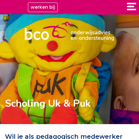
werken bij
Scholing Uk & Puk
Wil je als pedagogisch medewerker