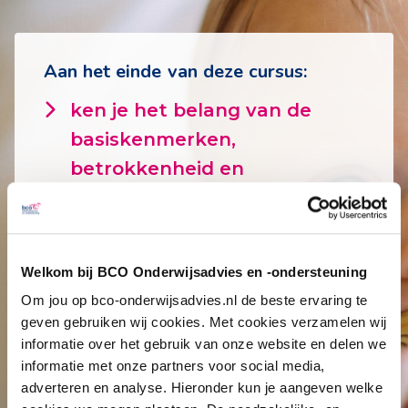
Aan het einde van deze cursus:
ken je het belang van de
basiskenmerken,
betrokkenheid en
risicofactoren en weet je hoe
je deze kunt observeren en
registreren;
Welkom bij BCO Onderwijsadvies en -ondersteuning
weet je hoe je de
Om jou op bco-onderwijsadvies.nl de beste ervaring te
ontwikkeling van een kind in
geven gebruiken wij cookies. Met cookies verzamelen wij
kaart kunt brengen door
informatie over het gebruik van onze website en delen we
informatie met onze partners voor social media,
observatie en registratie;
adverteren en analyse. Hieronder kun je aangeven welke
kun je werken met het