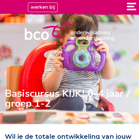
werken bij
Basiscursus KIJK! 0-4 jaar /
groep 1-2
Wil je de totale ontwikkeling van jouw