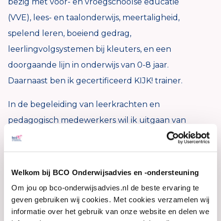
bezig met voor- en vroegschoolse educatie
(VVE), lees- en taalonderwijs, meertaligheid,
spelend leren, boeiend gedrag,
leerlingvolgsystemen bij kleuters, en een
doorgaande lijn in onderwijs van 0-8 jaar.
Daarnaast ben ik gecertificeerd KIJK! trainer.
In de begeleiding van leerkrachten en
pedagogisch medewerkers wil ik uitgaan van
hun vraag en van wat al goed werkt. Luisteren,
analyseren en aanpakken zijn kenmerken die
mij typeren. Ik geniet ervan als zowel
Welkom bij BCO Onderwijsadvies en -ondersteuning
professionals als kinderen in hun kracht worden
Om jou op bco-onderwijsadvies.nl de beste ervaring te
gezet.
geven gebruiken wij cookies. Met cookies verzamelen wij
informatie over het gebruik van onze website en delen we