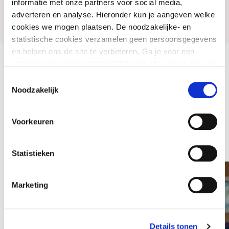
informatie met onze partners voor social media,
adverteren en analyse. Hieronder kun je aangeven welke
cookies we mogen plaatsen. De noodzakelijke- en
statistische cookies verzamelen geen persoonsgegevens
en helpen ons de site te verbeteren. Ga je voor een
optimaal werkende website? Vink dan alle vakjes aan. Je
kunt je toestemming op elk moment wijzigen of intrekken.
Verhalen uit de praktijk
Toestemmingsselectie
Noodzakelijk
Lees hier de praktijkverhalen waar Alice bij
Voorkeuren
betrokken is.
Statistieken
Meertaligheid in de kinderopvang: een
Marketing
warm welkom voor ieder kind
Details tonen