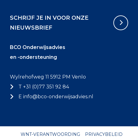
SCHRIJF JE IN VOOR ONZE
NIEUWSBRIEF
BCO Onderwijsadvies
en -ondersteuning
Wylrehofweg 11 5912 PM Venlo
T +31 (0)77 351 92 84
E
info@bco-onderwijsadvies.nl
WNT-VERANTWOORDING
PRIVACYBELEID