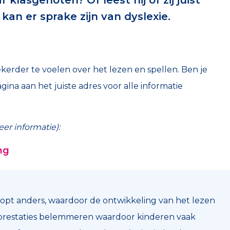
r klasgenoten? Of leest hij of zij juist
kan er sprake zijn van dyslexie.
erder te voelen over het lezen en spellen. Ben je
na aan het juiste adres voor alle informatie
eer informatie):
ng
oopt anders, waardoor de ontwikkeling van het lezen
oolprestaties belemmeren waardoor kinderen vaak