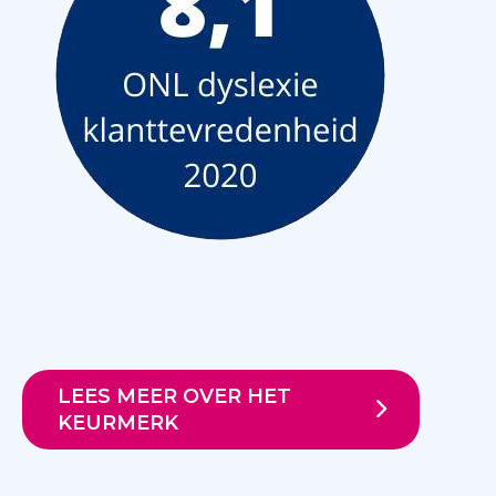
LEES MEER OVER HET
KEURMERK