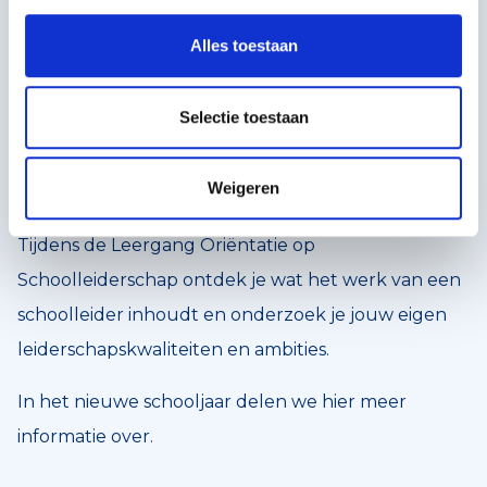
In de opleiding Basisbekwaam Schoolleider werk je
Alles toestaan
aan de kennis, vaardigheden en het persoonlijk
leiderschap die nodig zijn om richting te geven aan
Selectie toestaan
onderwijsontwikkeling, teams te begeleiden en
duurzame verandering te realiseren.
Weigeren
Opleiding Oriëntatie op Schoolleiderschap
Tijdens de Leergang Oriëntatie op
Schoolleiderschap ontdek je wat het werk van een
schoolleider inhoudt en onderzoek je jouw eigen
leiderschapskwaliteiten en ambities.
In het nieuwe schooljaar delen we hier meer
informatie over.