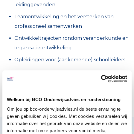
leidinggevenden
Teamontwikkeling en het versterken van
professioneel samenwerken
Ontwikkeltrajecten rondom veranderkunde en
organisatieontwikkeling
Opleidingen voor (aankomende) schoolleiders
Of je nu aan het begin staat van je leiderschapsreis
of al jaren ervaring hebt als leidinggevende: wij
bieden passende ondersteuning om je verder te
Welkom bij BCO Onderwijsadvies en -ondersteuning
ontwikkelen als leider in het onderwijs.
Om jou op bco-onderwijsadvies.nl de beste ervaring te
geven gebruiken wij cookies. Met cookies verzamelen wij
informatie over het gebruik van onze website en delen we
Partnerschap BCO & NSO-CNA
informatie met onze partners voor social media,