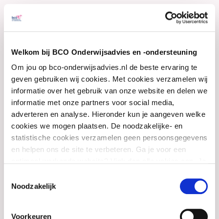
oprechte betrokkenheid en het vermogen om
verbinding te maken tussen praktijk en
strategie. Mijn ervaring als leerkracht, (interim)
Welkom bij BCO Onderwijsadvies en -ondersteuning
directeur, trainer en ontwikkelaar van
Om jou op bco-onderwijsadvies.nl de beste ervaring te
leertrajecten neem ik mee, evenals mijn
geven gebruiken wij cookies. Met cookies verzamelen wij
expertise in strategie- en
informatie over het gebruik van onze website en delen we
informatie met onze partners voor social media,
organisatieontwikkeling, verandermanagement
adverteren en analyse. Hieronder kun je aangeven welke
en mijn rol als toezichthouder.
cookies we mogen plaatsen. De noodzakelijke- en
statistische cookies verzamelen geen persoonsgegevens
Anderen raken mij door hun passie voor het vak
en helpen ons de site te verbeteren. Ga je voor een
en hun drive om samen impact te maken,
optimaal werkende website? Vink dan alle vakjes aan. Je
kunt je toestemming op elk moment wijzigen of intrekken.
concrete resultaten te boeken en het beste uit
Toestemmingsselectie
Noodzakelijk
professionals en organisaties te halen. Bij BCO
wil ik dit doen in het belang van de
Voorkeuren