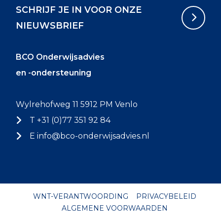
SCHRIJF JE IN VOOR ONZE
NIEUWSBRIEF
BCO Onderwijsadvies
en -ondersteuning
Wylrehofweg 11 5912 PM Venlo
T +31 (0)77 351 92 84
E
info@bco-onderwijsadvies.nl
WNT-VERANTWOORDING
PRIVACYBELEID
ALGEMENE VOORWAARDEN