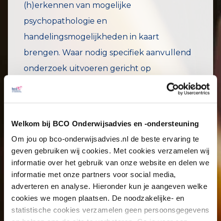
(h)erkennen van mogelijke
psychopathologie en
handelingsmogelijkheden in kaart
brengen. Waar nodig specifiek aanvullend
onderzoek uitvoeren gericht op
kindkenmerken en systeemfactoren. Altijd
in afstemming met ouders.
Welkom bij BCO Onderwijsadvies en -ondersteuning
Om jou op bco-onderwijsadvies.nl de beste ervaring te
geven gebruiken wij cookies. Met cookies verzamelen wij
Leerlingbesprekingen
informatie over het gebruik van onze website en delen we
systematisch inzetten m.b.v.
informatie met onze partners voor social media,
adverteren en analyse. Hieronder kun je aangeven welke
oplossingsgerichte intervisie
cookies we mogen plaatsen. De noodzakelijke- en
statistische cookies verzamelen geen persoonsgegevens
De collega's leren van en met elkaar