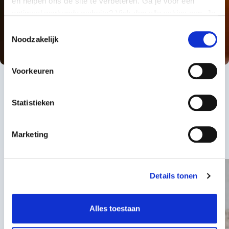
en helpen ons de site te verbeteren. Ga je voor een
gekoppeld aan de HGPD-werkwijze.
optimaal werkende website? Vink dan alle vakjes aan. Je
kunt je toestemming op elk moment wijzigen of intrekken.
Toestemmingsselectie
Noodzakelijk
Voorkeuren
Verhalen uit de praktijk
Statistieken
Lees onderstaande blogs en praktijkverhalen over
HGPD ter inspiratie.
Marketing
'We blijven leren en verbeteren' -
Details tonen
basisschool De Zuidstroom in Venlo
Alles toestaan