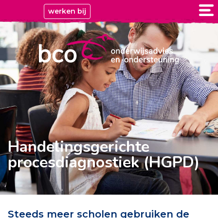
werken bij
Handelingsgerichte
procesdiagnostiek (HGPD)
Steeds meer scholen gebruiken de