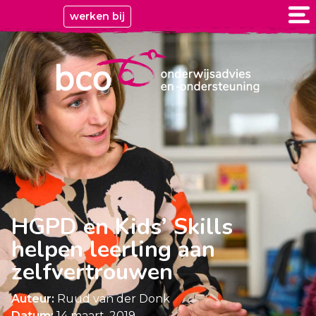
werken bij
HGPD en Kids’ Skills
helpen leerling aan
zelfvertrouwen
Auteur:
Ruud van der Donk
Datum:
14 maart, 2019