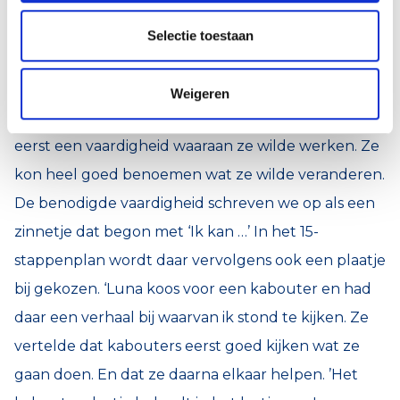
Als academische basisschool heeft De Hovenier
Selectie toestaan
vaak leraren-in-opleiding over de vloer. Die doen er
hun lio-stage. Het biedt Anna ruimte om Luna elke
Weigeren
week een half uurtje te begeleiden. ‘Luna koos
eerst een vaardigheid waaraan ze wilde werken. Ze
kon heel goed benoemen wat ze wilde veranderen.
De benodigde vaardigheid schreven we op als een
zinnetje dat begon met ‘Ik kan …’ In het 15-
stappenplan wordt daar vervolgens ook een plaatje
bij gekozen. ‘Luna koos voor een kabouter en had
daar een verhaal bij waarvan ik stond te kijken. Ze
vertelde dat kabouters eerst goed kijken wat ze
gaan doen. En dat ze daarna elkaar helpen. ’Het