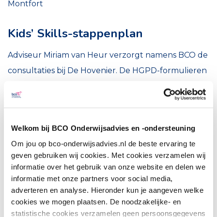
Montfort
Kids’ Skills-stappenplan
Adviseur Miriam van Heur verzorgt namens BCO de
consultaties bij De Hovenier. De HGPD-formulieren
zijn voor haar een prima voorbereiding om Luna te
bespreken. Ook de positieve instelling van de
leerkracht en ib’er helpen haar. ‘Jullie denken echt
Welkom bij BCO Onderwijsadvies en -ondersteuning
in kansen en mogelijkheden’, werpt Miriam hen toe.’
Om jou op bco-onderwijsadvies.nl de beste ervaring te
Nadat het beeld geanalyseerd is, kijken ze samen
geven gebruiken wij cookies. Met cookies verzamelen wij
welke acties kunnen bijdragen. De
informatie over het gebruik van onze website en delen we
informatie met onze partners voor social media,
oplossingsgerichte methode Kids’ Skills lijkt goed
adverteren en analyse. Hieronder kun je aangeven welke
aan te sluiten bij Luna. Kids’ Skills neemt het
cookies we mogen plaatsen. De noodzakelijke- en
aanleren van vaardigheden als uitgangspunt, in
statistische cookies verzamelen geen persoonsgegevens