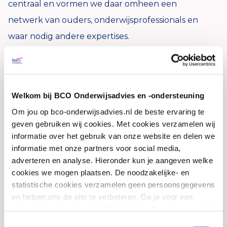
centraal en vormen we daar omheen een
netwerk van ouders, onderwijsprofessionals en
waar nodig andere expertises.
Na het afronden van mijn opleiding tot
leerkracht basisonderwijs heb ik werkervaring
opgedaan binnen het primair onderwijs.
Welkom bij BCO Onderwijsadvies en -ondersteuning
Tegelijkertijd ben ik iemand die altijd wil leren
Om jou op bco-onderwijsadvies.nl de beste ervaring te
geven gebruiken wij cookies. Met cookies verzamelen wij
en mezelf wil ontwikkelen, vandaar mijn keuze
informatie over het gebruik van onze website en delen we
voor een andere uitdaging: de opleiding
informatie met onze partners voor social media,
Pedagogische Wetenschappen met de
adverteren en analyse. Hieronder kun je aangeven welke
cookies we mogen plaatsen. De noodzakelijke- en
specialisatie leren en ontwikkeling. Na het
statistische cookies verzamelen geen persoonsgegevens
behalen van mijn diploma ben ik aan de slag
en helpen ons de site te verbeteren. Ga je voor een
gegaan als orthopedagoog en ambulant
optimaal werkende website? Vink dan alle vakjes aan. Je
kunt je toestemming op elk moment wijzigen of intrekken.
onderwijskundig begeleider binnen het primair,
Toestemmingsselectie