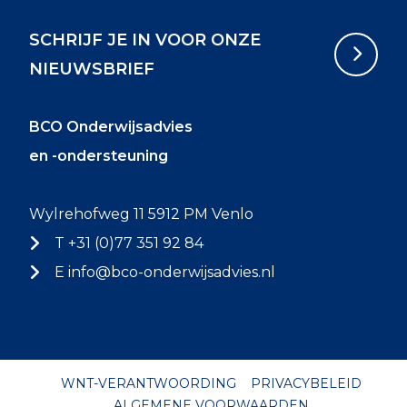
SCHRIJF JE IN VOOR ONZE
NIEUWSBRIEF
BCO Onderwijsadvies
en -ondersteuning
Wylrehofweg 11 5912 PM Venlo
T +31 (0)77 351 92 84
E
info@bco-onderwijsadvies.nl
WNT-VERANTWOORDING
PRIVACYBELEID
ALGEMENE VOORWAARDEN