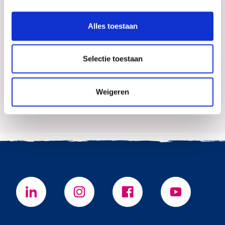
Alles toestaan
Selectie toestaan
Har Nieskens
0773519284
Weigeren
Mail Har Nieskens