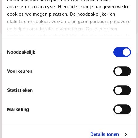
adverteren en analyse. Hieronder kun je aangeven welke
cookies we mogen plaatsen. De noodzakelijke- en
statistische cookies verzamelen geen persoonsgegevens
en helpen ons de site te verbeteren. Ga je voor een
optimaal werkende website? Vink dan alle vakjes aan. Je
kunt je toestemming op elk moment wijzigen of intrekken.
Toestemmingsselectie
Noodzakelijk
Heb je vragen of kan ik je ergens mee
Voorkeuren
helpen?
Statistieken
Marketing
Details tonen