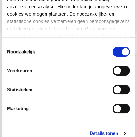
adverteren en analyse. Hieronder kun je aangeven welke
cookies we mogen plaatsen. De noodzakelijke- en
statistische cookies verzamelen geen persoonsgegevens
en helpen ons de site te verbeteren. Ga je voor een
optimaal werkende website? Vink dan alle vakjes aan. Je
kunt je toestemming op elk moment wijzigen of intrekken.
Toestemmingsselectie
Noodzakelijk
Heb je vragen of kan ik je ergens mee
Voorkeuren
helpen?
Statistieken
Marketing
Details tonen