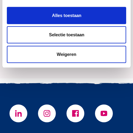
Alles toestaan
Selectie toestaan
Ineke Houkes
0773519284
Weigeren
Mail Ineke Houkes