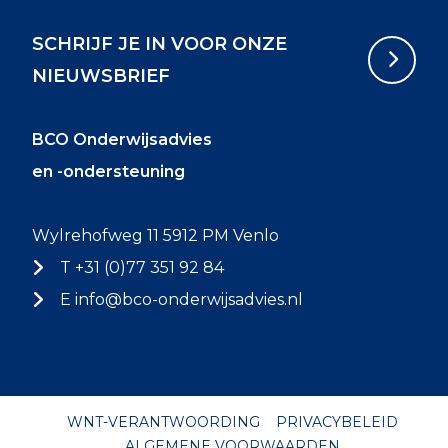
SCHRIJF JE IN VOOR ONZE
NIEUWSBRIEF
BCO Onderwijsadvies
en -ondersteuning
Wylrehofweg 11 5912 PM Venlo
T +31 (0)77 351 92 84
E
info@bco-onderwijsadvies.nl
WNT-VERANTWOORDING
PRIVACYBELEID
ALGEMENE VOORWAARDEN