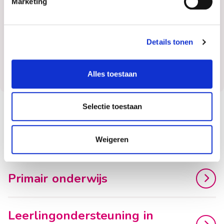
Marketing
werkt, totdat groei weer mogelijk, merkbaar en
duurzaam wordt.
Details tonen
Alles toestaan
Selectie toestaan
De aandachtsgebieden van Inge
Weigeren
Primair onderwijs
Leerlingondersteuning in