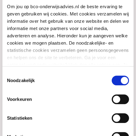
Ik raak anderen met mijn enthousiaste en
Om jou op bco-onderwijsadvies.nl de beste ervaring te
optimistische houding: “Geit neet, besteit neet”,
geven gebruiken wij cookies. Met cookies verzamelen wij
zoals ik het in het dialect zou zeggen.
informatie over het gebruik van onze website en delen we
informatie met onze partners voor social media,
Andersom raak ik geïnspireerd door hun
adverteren en analyse. Hieronder kun je aangeven welke
betrokkenheid en liefde voor het onderwijs. Dat
cookies we mogen plaatsen. De noodzakelijke- en
gedeelde vuur vormt mijn grootste drijfveer.
statistische cookies verzamelen geen persoonsgegevens
en helpen ons de site te verbeteren. Ga je voor een
Binnen BCO Onderwijsadvies en -
optimaal werkende website? Vink dan alle vakjes aan. Je
kunt je toestemming op elk moment wijzigen of intrekken.
ondersteuning ben ik werkzaam als adviseur en
Toestemmingsselectie
Noodzakelijk
orthopedagoog in het primair onderwijs. Ik
houd mij bezig met consultaties en coaching
Voorkeuren
van leerkrachten, intern begeleiders en teams.
Wanneer een ontwikkeling niet ‘volgens het
Statistieken
gemiddelde’ verloopt, zie ik juist
mogelijkheden. Samen zoeken we naar wat wél