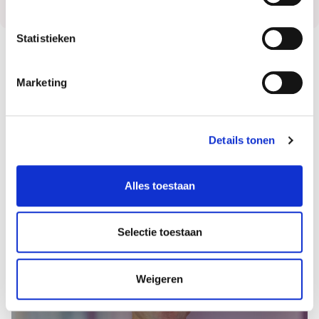
Statistieken
Marketing
Verhalen uit de praktijk
Lees hier een praktijkverhaal waar Ivo bij betrokken
Details tonen
is.
Alles toestaan
Selectie toestaan
Weigeren