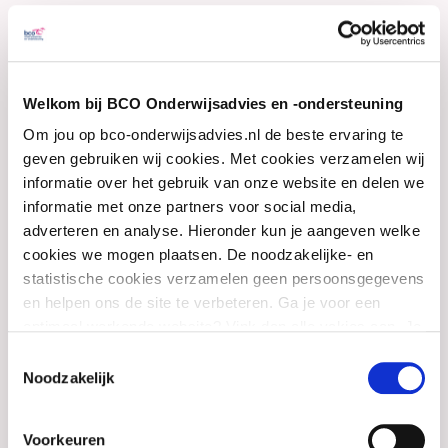
schoolleider ben ik gewend om te werken
vanuit goede relaties. In dialoog met de ander
richting geven aan goed en inspirerend
Welkom bij BCO Onderwijsadvies en -ondersteuning
onderwijs.
Om jou op bco-onderwijsadvies.nl de beste ervaring te
geven gebruiken wij cookies. Met cookies verzamelen wij
In mijn werkzaamheden bij BCO
informatie over het gebruik van onze website en delen we
Onderwijsadvies en -ondersteuning richt ik mij
informatie met onze partners voor social media,
vooral op inhouden op het gebied van
adverteren en analyse. Hieronder kun je aangeven welke
cookies we mogen plaatsen. De noodzakelijke- en
rekenonderwijs, didactische vaardigheden en
statistische cookies verzamelen geen persoonsgegevens
(hoog)begaafdheid. Daarnaast kan ik jou en je
en helpen ons de site te verbeteren. Ga je voor een
team helpen om te komen tot een inspirerende
optimaal werkende website? Vink dan alle vakjes aan. Je
kunt je toestemming op elk moment wijzigen of intrekken.
en breed gedragen visie op goed onderwijs.
Toestemmingsselectie
Noodzakelijk
Voorkeuren