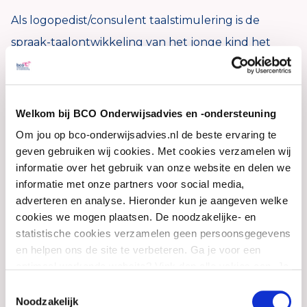
Als logopedist/consulent taalstimulering is de
spraak-taalontwikkeling van het jonge kind het
centrale thema in mijn werk, maar ik bekijk dit
altijd in de context van de brede ontwikkeling.
Ik observeer al spelend kinderen, screen en
Welkom bij BCO Onderwijsadvies en -ondersteuning
geef adviezen, verwijs indien nodig. Ik maak
Om jou op bco-onderwijsadvies.nl de beste ervaring te
gebruik van de Hanen-principes uit “Praten doe
geven gebruiken wij cookies. Met cookies verzamelen wij
informatie over het gebruik van onze website en delen we
je met zijn tweeën” en ondersteunende
informatie met onze partners voor social media,
gebaren in mijn advisering aan pedagogisch
adverteren en analyse. Hieronder kun je aangeven welke
medewerkers en ouders. Daarnaast heb ik
cookies we mogen plaatsen. De noodzakelijke- en
statistische cookies verzamelen geen persoonsgegevens
expertise opgebouwd op het gebied van
en helpen ons de site te verbeteren. Ga je voor een
meertaligheid.
optimaal werkende website? Vink dan alle vakjes aan. Je
kunt je toestemming op elk moment wijzigen of intrekken.
Toestemmingsselectie
Na mijn afstuderen als logopedist in 1990 ben ik
Noodzakelijk