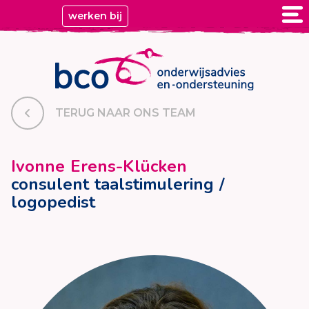
werken bij
TERUG NAAR ONS TEAM
Ivonne Erens-Klücken
consulent taalstimulering /
logopedist