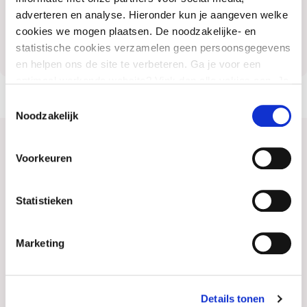
adverteren en analyse. Hieronder kun je aangeven welke
cookies we mogen plaatsen. De noodzakelijke- en
statistische cookies verzamelen geen persoonsgegevens
en helpen ons de site te verbeteren. Ga je voor een
optimaal werkende website? Vink dan alle vakjes aan. Je
kunt je toestemming op elk moment wijzigen of intrekken.
Toestemmingsselectie
Noodzakelijk
Heb je vragen of kan ik je ergens mee
Voorkeuren
helpen?
Statistieken
Marketing
Details tonen