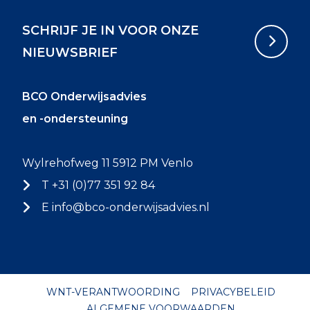
SCHRIJF JE IN VOOR ONZE
NIEUWSBRIEF
BCO Onderwijsadvies
en -ondersteuning
Wylrehofweg 11 5912 PM Venlo
T +31 (0)77 351 92 84
E
info@bco-onderwijsadvies.nl
WNT-VERANTWOORDING
PRIVACYBELEID
ALGEMENE VOORWAARDEN