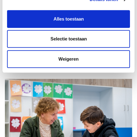
Stephanie prettig. ‘Ze luisteren goed naar wat we
willen. Ze hebben bruikbare ideeën, zijn sterk in
Alles toestaan
coaching en helpen ons met rijke teksten die
aansluiten bij het thema en de belevingswereld van
Selectie toestaan
de kinderen.’ Sasja: ‘Ik heb geleerd om te
organiseren, taken te verdelen en alles goed op te
Weigeren
schrijven, zodat je er de volgende keer op kunt
terugvallen.’