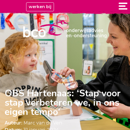
werken bij
OBS Hartenaas: ‘Stap voor
stap verbeteren we, in ons
eigen tempo’
Auteur:
Marc van de Ven
Datum:
31 januari, 2024