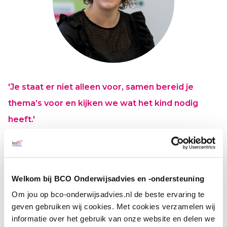
'Je staat er niet alleen voor, samen bereid je
thema’s voor en kijken we wat het kind nodig
heeft.'
Sasja Jacobs-Janssen, leerkracht onderbouw OBS
Hartenaas
Welkom bij BCO Onderwijsadvies en -ondersteuning
Didactisch handelen versterkt
Om jou op bco-onderwijsadvies.nl de beste ervaring te
geven gebruiken wij cookies. Met cookies verzamelen wij
informatie over het gebruik van onze website en delen we
BCO versterkte bij Hartenaas ook het didactisch