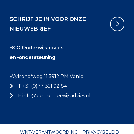
SCHRIJF JE IN VOOR ONZE
NIEUWSBRIEF
BCO Onderwijsadvies
en -ondersteuning
Wylrehofweg 11 5912 PM Venlo
T +31 (0)77 351 92 84
E
info@bco-onderwijsadvies.nl
WNT-VERANTWOORDING
PRIVACYBELEID