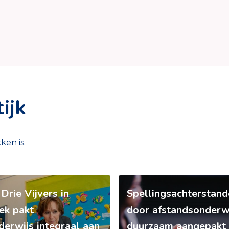
ijk
ken is.
Drie Vijvers in
Spellingsachterstand
ek pakt
door afstandsonderw
derwijs integraal aan
duurzaam aangepakt