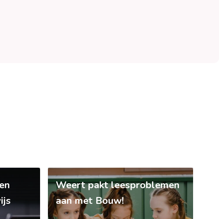
en
Weert pakt leesproblemen
ijs
aan met Bouw!