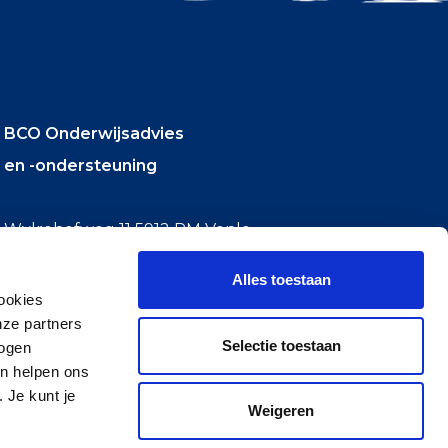
BCO Onderwijsadvies
en -ondersteuning
Wylrehofweg 11 5912 PM Venlo
T +31 (0)77 351 92 84
Alles toestaan
E
info@bco-onderwijsadvies.nl
ookies
nze partners
Selectie toestaan
mogen
en helpen ons
 Je kunt je
Weigeren