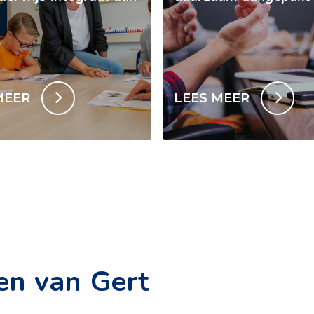
MEER
LEES MEER
en van Gert