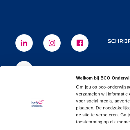
SCHRIJ
Welkom bij BCO Onderwij
Om jou op bco-onderwijsad
verzamelen wij informatie
voor social media, advert
plaatsen. De noodzakelijk
de site te verbeteren. Ga 
toestemming op elk moment