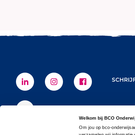
SCHRIJ
Welkom bij BCO Onderwij
Om jou op bco-onderwijsad
verzamelen wij informatie