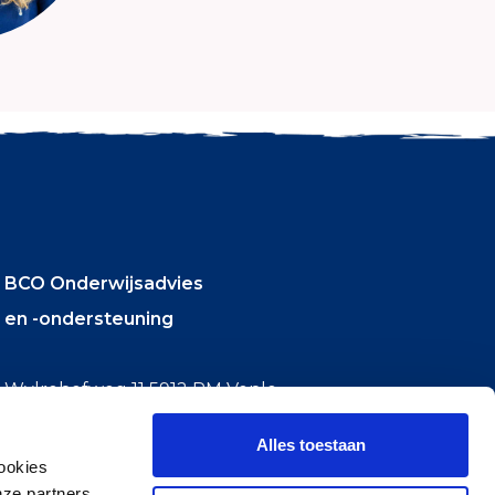
BCO Onderwijsadvies
en -ondersteuning
Wylrehofweg 11 5912 PM Venlo
T +31 (0)77 351 92 84
Alles toestaan
E
info@bco-onderwijsadvies.nl
ookies
nze partners