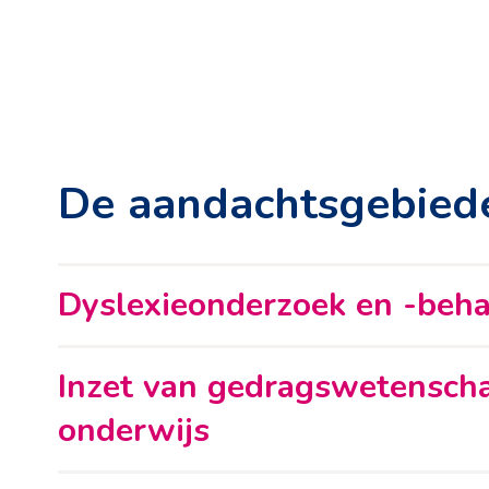
De aandachtsgebiede
Dyslexieonderzoek en -beh
Inzet van gedragswetenscha
onderwijs