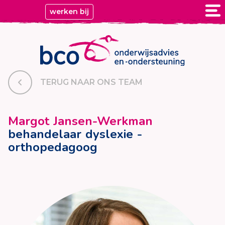
werken bij
TERUG NAAR ONS TEAM
Margot Jansen-Werkman
behandelaar dyslexie -
orthopedagoog