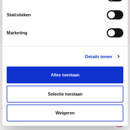
mezelf verder te ontwikkelen in dit vakgebied.
Statistieken
Marketing
Details tonen
De aandachtsgebieden van Margot
Alles toestaan
Selectie toestaan
Dyslexie
Weigeren
Primair onderwijs