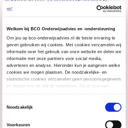
middelen de lees- en spellingontwikkeling te
stimuleren en de leerlingen vertrouwen te
geven in hun eigen mogelijkheden. Door het
geven van dyslexiebehandelingen maak ik van
Welkom bij BCO Onderwijsadvies en -ondersteuning
Om jou op bco-onderwijsadvies.nl de beste ervaring te
dichtbij mee dat kinderen vooruitgaan met
geven gebruiken wij cookies. Met cookies verzamelen wij
lezen en spelling en sterker in hun schoenen
informatie over het gebruik van onze website en delen we
komen te staan.
informatie met onze partners voor social media,
adverteren en analyse. Hieronder kun je aangeven welke
Na de studie Pedagogische Wetenschappen en
cookies we mogen plaatsen. De noodzakelijke- en
statistische cookies verzamelen geen persoonsgegevens
Onderwijskunde kon ik bij BCO gaan werken.
en helpen ons de site te verbeteren. Ga je voor een
Tijdens mijn studie heb ik de specialisatie
optimaal werkende website? Vink dan alle vakjes aan. Je
Leerproblemen gedaan en heb ik met veel
kunt je toestemming op elk moment wijzigen of intrekken.
Toestemmingsselectie
plezier stage gelopen op een basisschool. Een
Noodzakelijk
logisch vervolg voor mij was om daar meer mee
te doen en verder te gaan in het onderwijs en
Voorkeuren