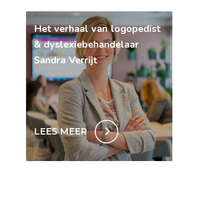
Het verhaal van logopedist
& dyslexiebehandelaar
Sandra Verrijt
LEES MEER