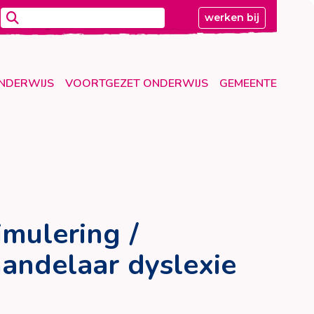
werken bij
ONDERWIJS
VOORTGEZET ONDERWIJS
GEMEENTE
imulering /
handelaar dyslexie