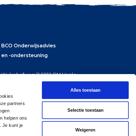
BCO Onderwijsadvies
en -ondersteuning
Wylrehofweg 11 5912 PM Venlo
T +31 (0)77 351 92 84
Alles toestaan
E
info@bco-onderwijsadvies.nl
ookies
nze partners
Selectie toestaan
mogen
en helpen ons
 Je kunt je
Weigeren