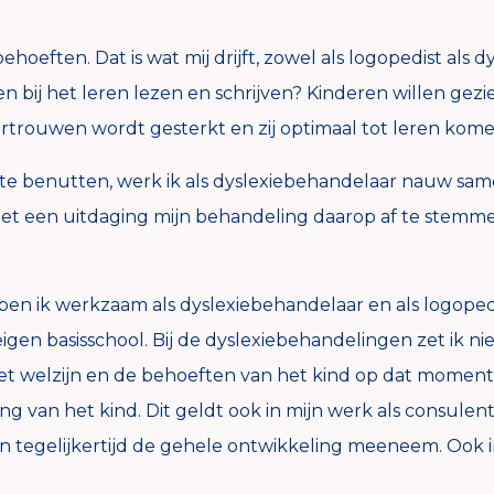
oeften. Dat is wat mij drijft, zowel als logopedist als d
en bij het leren lezen en schrijven? Kinderen willen g
vertrouwen wordt gesterkt en zij optimaal tot leren kome
e benutten, werk ik als dyslexiebehandelaar nauw same
d het een uitdaging mijn behandeling daarop af te stem
n ik werkzaam als dyslexiebehandelaar en als logopedi
igen basisschool. Bij de dyslexiebehandelingen zet ik n
et welzijn en de behoeften van het kind op dat moment.
g van het kind. Dit geldt ook in mijn werk als consulent 
n tegelijkertijd de gehele ontwikkeling meeneem. Ook 