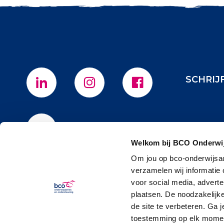
SCHRIJ
Welkom bij BCO Onderwij
Om jou op bco-onderwijsad
verzamelen wij informatie
voor social media, advert
plaatsen. De noodzakelijk
de site te verbeteren. Ga 
toestemming op elk moment