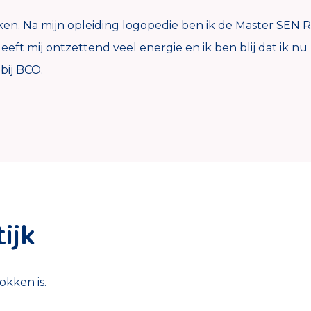
rken. Na mijn opleiding logopedie ben ik de Master SE
eft mij ontzettend veel energie en ik ben blij dat ik
bij BCO.
ijk
okken is.